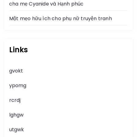
cha mẹ Cyanide và Hạnh phúc
Một mẹo hữu ích cho phụ nữ truyện tranh
Links
gvokt
ypomg
rcrdj
lghgw
utgwk