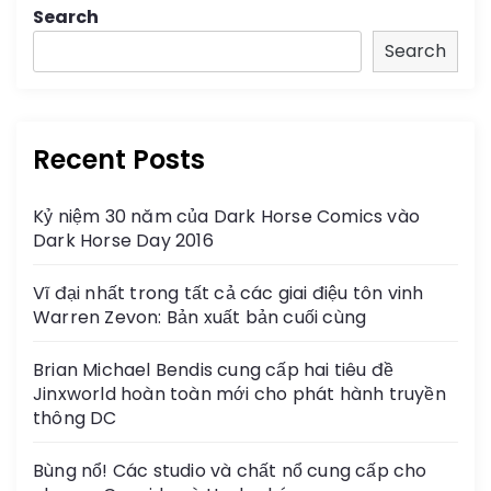
Search
s
Search
t
s
Recent Posts
n
Kỷ niệm 30 năm của Dark Horse Comics vào
a
Dark Horse Day 2016
v
Vĩ đại nhất trong tất cả các giai điệu tôn vinh
Warren Zevon: Bản xuất bản cuối cùng
i
Brian Michael Bendis cung cấp hai tiêu đề
g
Jinxworld hoàn toàn mới cho phát hành truyền
thông DC
a
Bùng nổ! Các studio và chất nổ cung cấp cho
t