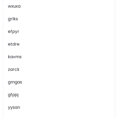
wxuxa
grlks
efpyr
etdre
kavms
zarck
gmgas
gfpjq
yysan