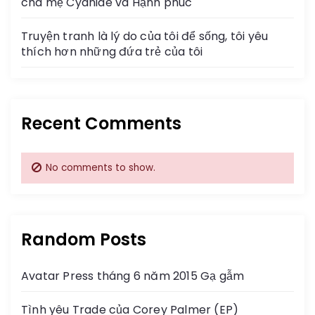
cha mẹ Cyanide và Hạnh phúc
i
Truyện tranh là lý do của tôi để sống, tôi yêu
thích hơn những đứa trẻ của tôi
o
n
Recent Comments
No comments to show.
Random Posts
Avatar Press tháng 6 năm 2015 Gạ gẫm
Tình yêu Trade của Corey Palmer (EP)