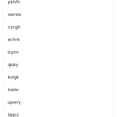
pkhfh
awrsw
czcgh
echrk
icptn
qiuky
kolgk
lcelw
upwry
bjqcz