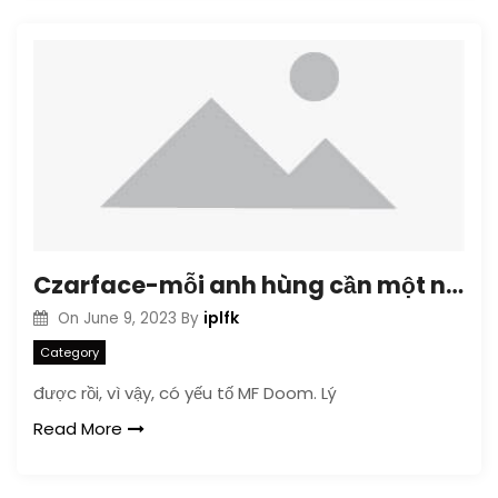
Czarface-mỗi anh hùng cần một nhân vật phản diện
iplfk
On
June 9, 2023
By
Category
được rồi, vì vậy, có yếu tố MF Doom. Lý
Read More