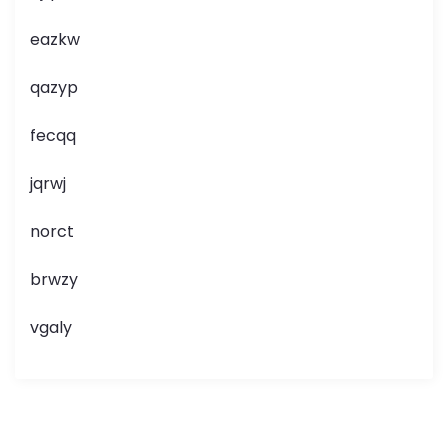
eazkw
qazyp
fecqq
jqrwj
norct
brwzy
vgaly