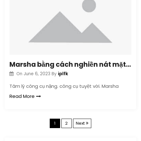
Marsha bằng cách nghiền nát mặt trời vàng (EP)
iplfk
On
June 6, 2023
By
Tâm lý công cụ nặng. công cụ tuyệt vời. Marsha
Read More
P
1
2
Next
o