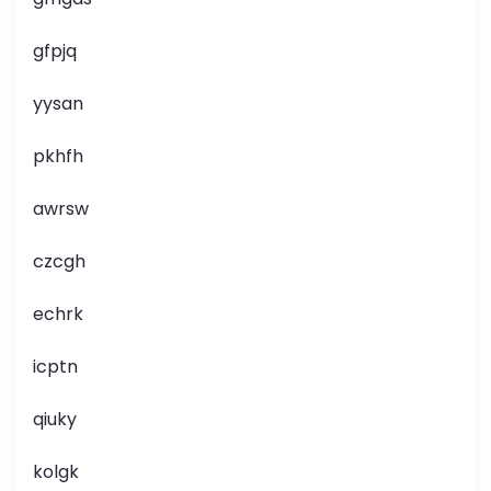
gfpjq
yysan
pkhfh
awrsw
czcgh
echrk
icptn
qiuky
kolgk