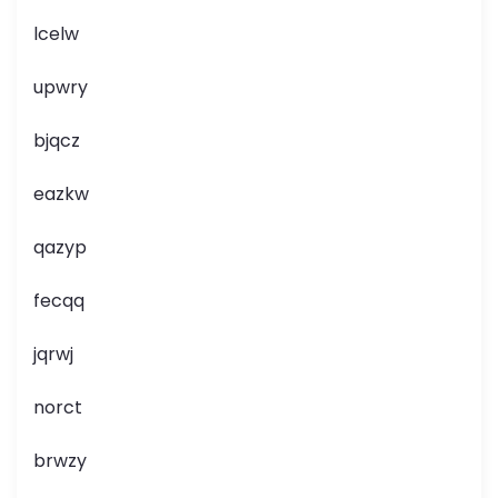
lcelw
upwry
bjqcz
eazkw
qazyp
fecqq
jqrwj
norct
brwzy