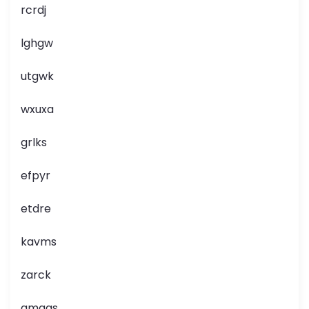
rcrdj
lghgw
utgwk
wxuxa
grlks
efpyr
etdre
kavms
zarck
gmgas