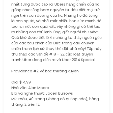
nhất từng được tạo ra. Ubers hạng chiến của họ
giống như sống bom nguyên tử tiêu diệt mọi trở
ngại trên con đường của họ. Nhưng họ đã từng
là con người, và phải mất nhiều hơn sức mạnh để
tạo ra một con quái vật, vậy những gì có thể tạo
ra những con thú lạnh lùng, giết người như vậy?
Quá khứ được tiết lộ khi chúng ta thấy nguồn gốc
của các tàu chiến của Đức trong câu chuyện
chiến tranh lịch sử thay thế đột phá này! Tập này
thu thập các vấn đề #18 – 22 của loạt truyện
tranh Uber đang diễn ra và Uber 2014 Special.
Providence #2 Vỏ bọc thường xuyên
Giá: $ 4,99
Nhà văn: Alan Moore
Bìa và nghệ thuật: Jacen Burrows
MR, màu, 40 trang (không có quảng cáo), hàng
tháng, 2 trên 12