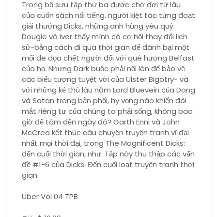
Trong bộ sưu tập thứ ba được chờ đợi từ lâu
của cuốn sách nổi tiếng, người kiệt tác từng đoạt
giải thưởng Dicks, những anh hùng yêu quý
Dougie và Ivor thấy mình có cơ hội thay đổi lịch
sử-bằng cách đi qua thời gian để đánh bại một
mối đe dọa chết người đối với quê hương Belfast
của họ. Nhưng Dark buộc phải nổi lên để bảo vệ
các biểu tượng tuyệt vời của Ulster Bigotry- và
với những kẻ thù lâu năm Lord Bluevein của Dong
và Satan trong bản phối, hy vọng nào khiến đôi
mắt riêng tư của chúng ta phải sống, không bao
giờ để tâm đến ngày đó? Garth Enni và John
McCrea kết thúc câu chuyện truyện tranh vĩ đại
nhất mọi thời đại, trong The Magnificent Dicks:
đến cuối thời gian, như. Tập này thu thập các vấn
đề #1-6 của Dicks: Đến cuối loạt truyện tranh thời
gian.
Uber Vol 04 TPB