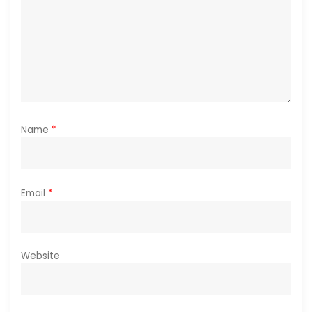
o
n
Name
*
Email
*
Website