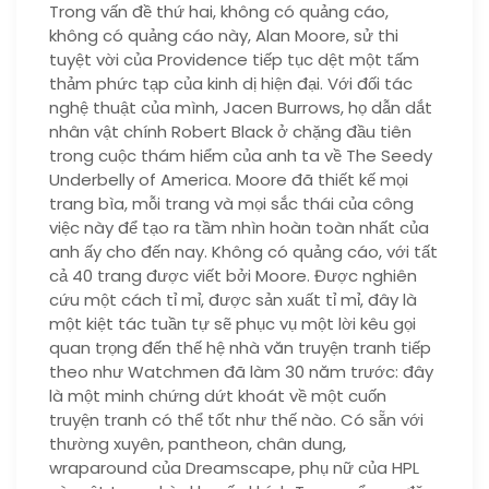
Trong vấn đề thứ hai, không có quảng cáo,
không có quảng cáo này, Alan Moore, sử thi
tuyệt vời của Providence tiếp tục dệt một tấm
thảm phức tạp của kinh dị hiện đại. Với đối tác
nghệ thuật của mình, Jacen Burrows, họ dẫn dắt
nhân vật chính Robert Black ở chặng đầu tiên
trong cuộc thám hiểm của anh ta về The Seedy
Underbelly of America. Moore đã thiết kế mọi
trang bìa, mỗi trang và mọi sắc thái của công
việc này để tạo ra tầm nhìn hoàn toàn nhất của
anh ấy cho đến nay. Không có quảng cáo, với tất
cả 40 trang được viết bởi Moore. Được nghiên
cứu một cách tỉ mỉ, được sản xuất tỉ mỉ, đây là
một kiệt tác tuần tự sẽ phục vụ một lời kêu gọi
quan trọng đến thế hệ nhà văn truyện tranh tiếp
theo như Watchmen đã làm 30 năm trước: đây
là một minh chứng dứt khoát về một cuốn
truyện tranh có thể tốt như thế nào. Có sẵn với
thường xuyên, pantheon, chân dung,
wraparound của Dreamscape, phụ nữ của HPL