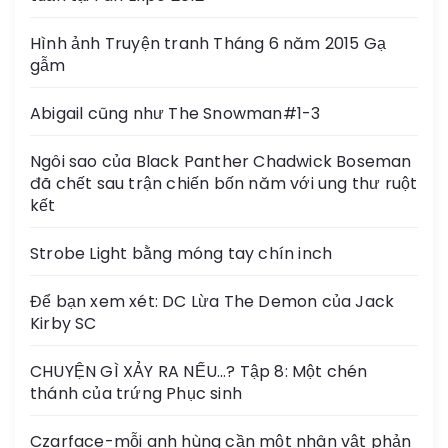
Hình ảnh Truyện tranh Tháng 6 năm 2015 Gạ
gẫm
Abigail cũng như The Snowman#1-3
Ngôi sao của Black Panther Chadwick Boseman
đã chết sau trận chiến bốn năm với ung thư ruột
kết
Strobe Light bằng móng tay chín inch
Để bạn xem xét: DC Lừa The Demon của Jack
Kirby SC
CHUYỆN GÌ XẢY RA NẾU…? Tập 8: Một chén
thánh của trứng Phục sinh
Czarface-mỗi anh hùng cần một nhân vật phản