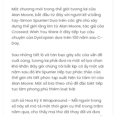
Một chương mới trong thế giới tương lai của
Alan Moore, bắt đầu từ đây với người kế vị bằng
tay-Simon Spurrier! Dựa trên các ghi chú xây
dựng thế giới rộng lớn từ Alan Moore, tác giả của
Crossed: Wish You Were ở đây tiếp tục câu
chuyện của Dystopian dựa trên 100 năm sau C-
Day.
Sau những tiết lộ và tàn bạo gây sốc của vấn đề
cuối cùng, tương lai phải đưa ra một số lựa chọn
khó khăn. Bây giờ chúng tôi bắt kịp cô ấy một vài
năm sau đó khi Spurrier tiếp tục phác thảo của
thế giới chi tiết phức tạp xuất hiện từ tâm trí của
Alan Moore. Một số bìa theo chủ đề đặc biệt tiếp
tục làm phong phú thêm loạt bài:
Lịch sử Hoa Kỳ X Wraparound – Mỗi người trong
số này sẽ mô tả một thời gian cụ thể trong trăm
năm qua, cho thấy mọi thứ đã thay đổi và đưa