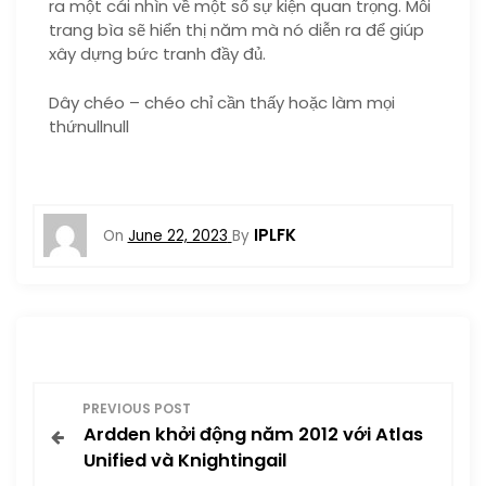
ra một cái nhìn về một số sự kiện quan trọng. Mỗi
trang bìa sẽ hiển thị năm mà nó diễn ra để giúp
xây dựng bức tranh đầy đủ.
Dây chéo – chéo chỉ cần thấy hoặc làm mọi
thứnullnull
IPLFK
On
June 22, 2023
By
P
PREVIOUS POST
Ardden khởi động năm 2012 với Atlas
o
Unified và Knightingail