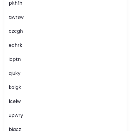
pkhfh
awrsw
czcgh
echrk
icptn
qiuky
kolgk
lcelw
upwry
bjqcz