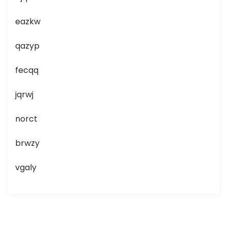
eazkw
qazyp
fecqq
jqrwj
norct
brwzy
vgaly