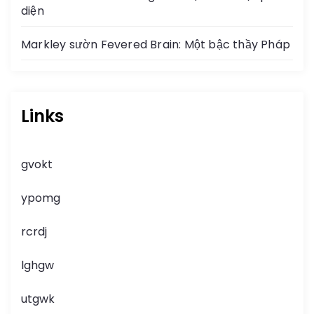
diện
Markley sườn Fevered Brain: Một bậc thầy Pháp
Links
gvokt
ypomg
rcrdj
lghgw
utgwk