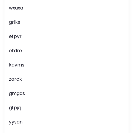
wxuxa
grlks
efpyr
etdre
kavms
zarck
gmgas
gfpjq
yysan