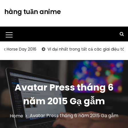
S
k
hàng tuần anime
i
p
t
o
M
c
o
e
e Day 2016
Vĩ đại nhất trong tất cả các giai điệu tôn vinh W
n
n
t
u
e
n
I
t
c
Avatar Press tháng 6
o
năm 2015 Gạ gẫm
n
Avatar Press tháng 6 năm 2015 Gạ gẫm
Home