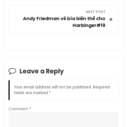
s
NEXT POST
t
Andy Friedman vẽ bìa biến thể cho
Harbinger#19
n
a
v
i
Leave a Reply
g
Your email address will not be published.
Required
a
fields are marked
*
t
Comment
*
i