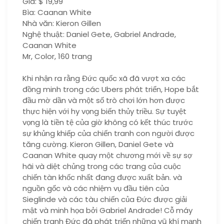
Giá: $ 19,99
Bìa: Caanan White
Nhà văn: Kieron Gillen
Nghệ thuật: Daniel Gete, Gabriel Andrade,
Caanan White
Mr, Color, 160 trang
Khi nhận ra rằng Đức quốc xã đã vượt xa các
đồng minh trong các Ubers phát triển, Hope bắt
đầu mờ dần và một số trò chơi lớn hơn được
thực hiện với hy vọng biến thủy triều. Sự tuyệt
vọng là tiền tệ của giờ không có kết thúc trước
sự khủng khiếp của chiến tranh con người được
tăng cường. Kieron Gillen, Daniel Gete và
Caanan White quay một chương mới về sự sợ
hãi và diệt chủng trong các trang của cuộc
chiến tàn khốc nhất đang được xuất bản. và
nguồn gốc và các nhiệm vụ đầu tiên của
Sieglinde và các tàu chiến của Đức được giải
mật và minh họa bởi Gabriel Andrade! Cỗ máy
chiến tranh Đức đã phát triển những vũ khí mạnh