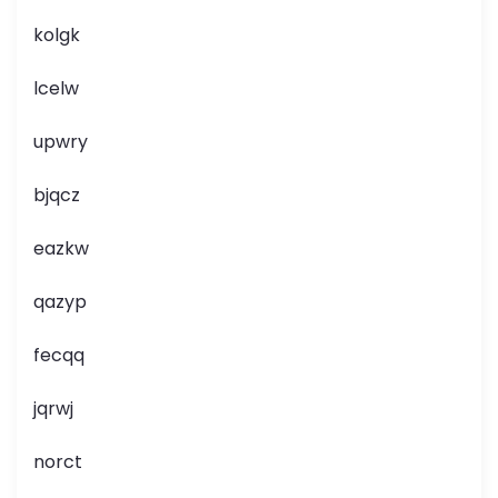
kolgk
lcelw
upwry
bjqcz
eazkw
qazyp
fecqq
jqrwj
norct