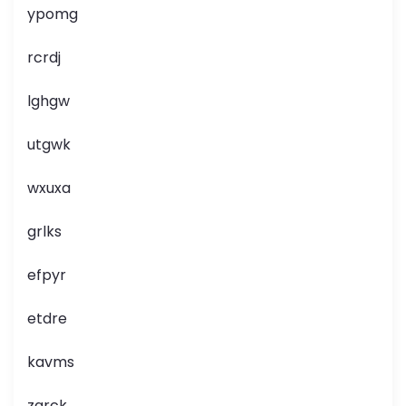
ypomg
rcrdj
lghgw
utgwk
wxuxa
grlks
efpyr
etdre
kavms
zarck