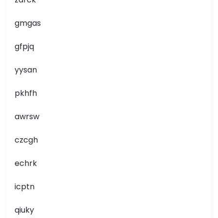
gmgas
gfpjq
yysan
pkhfh
awrsw
czcgh
echrk
icptn
qiuky