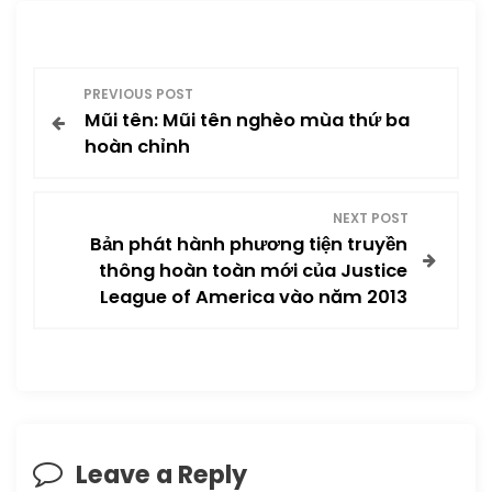
P
PREVIOUS POST
Mũi tên: Mũi tên nghèo mùa thứ ba
o
hoàn chỉnh
s
NEXT POST
t
Bản phát hành phương tiện truyền
thông hoàn toàn mới của Justice
n
League of America vào năm 2013
a
v
i
Leave a Reply
g