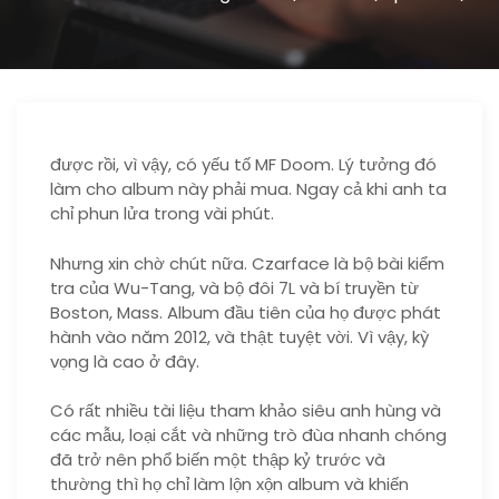
được rồi, vì vậy, có yếu tố MF Doom. Lý tưởng đó
làm cho album này phải mua. Ngay cả khi anh ta
chỉ phun lửa trong vài phút.
Nhưng xin chờ chút nữa. Czarface là bộ bài kiểm
tra của Wu-Tang, và bộ đôi 7L và bí truyền từ
Boston, Mass. Album đầu tiên của họ được phát
hành vào năm 2012, và thật tuyệt vời. Vì vậy, kỳ
vọng là cao ở đây.
Có rất nhiều tài liệu tham khảo siêu anh hùng và
các mẫu, loại cắt và những trò đùa nhanh chóng
đã trở nên phổ biến một thập kỷ trước và
thường thì họ chỉ làm lộn xộn album và khiến