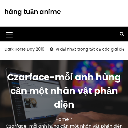
S
k
hàng tuần anime
i
p
t
o
M
c
o
e
k Horse Day 2016
Vĩ đại nhất trong tất cả các giai điệu tôn
n
n
t
u
e
n
Czarface-mỗi anh hùng
I
t
c
cần một nhân vật phản
o
diện
n
Home
Czarface-mỗi anh hùng cần một nhân vật phản diện