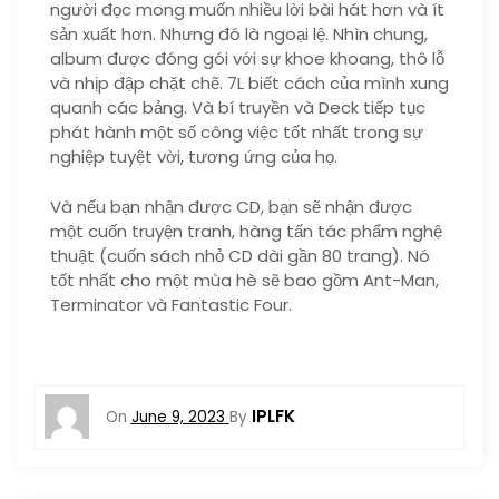
người đọc mong muốn nhiều lời bài hát hơn và ít
sản xuất hơn. Nhưng đó là ngoại lệ. Nhìn chung,
album được đóng gói với sự khoe khoang, thô lỗ
và nhịp đập chặt chẽ. 7L biết cách của mình xung
quanh các bảng. Và bí truyền và Deck tiếp tục
phát hành một số công việc tốt nhất trong sự
nghiệp tuyệt vời, tương ứng của họ.
Và nếu bạn nhận được CD, bạn sẽ nhận được
một cuốn truyện tranh, hàng tấn tác phẩm nghệ
thuật (cuốn sách nhỏ CD dài gần 80 trang). Nó
tốt nhất cho một mùa hè sẽ bao gồm Ant-Man,
Terminator và Fantastic Four.
IPLFK
On
June 9, 2023
By