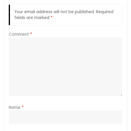
a
Your email address will not be published.
Required
fields are marked
*
t
i
Comment
*
o
n
Name
*