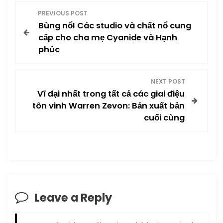
P
PREVIOUS POST
Bùng nổ! Các studio và chất nổ cung
o
cấp cho cha mẹ Cyanide và Hạnh
phúc
s
t
NEXT POST
Vĩ đại nhất trong tất cả các giai điệu
n
tôn vinh Warren Zevon: Bản xuất bản
cuối cùng
a
v
i
g
Leave a Reply
a