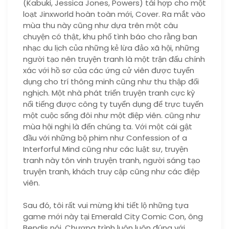
(Kabuki, Jessica Jones, Powers) tái hợp cho một
loạt Jinxworld hoàn toàn mới, Cover. Ra mắt vào
mùa thu này cũng như dựa trên một câu
chuyện có thật, khu phố tình báo cho rằng ban
nhạc du lịch của những kẻ lừa đảo xã hội, những
người tạo nên truyện tranh là một trận đấu chính
xác với hồ sơ của các ứng cử viên được tuyển
dụng cho trí thông minh cũng như thu thập đối
nghịch. Một nhà phát triển truyện tranh cực kỳ
nổi tiếng được công ty tuyển dụng để trực tuyến
một cuộc sống đôi như một điệp viên. cũng như
mùa hội nghị là đến chúng ta. Với một cái gật
đầu với những bộ phim như Confession of a
Interforful Mind cũng như các luật sư, truyện
tranh này tôn vinh truyện tranh, người sáng tạo
truyện tranh, khách truy cập cũng như các điệp
viên.
Sau đó, tôi rất vui mừng khi tiết lộ những tựa
game mới này tại Emerald City Comic Con, ông
Bendis nói. Chương trình luôn luôn đúng với