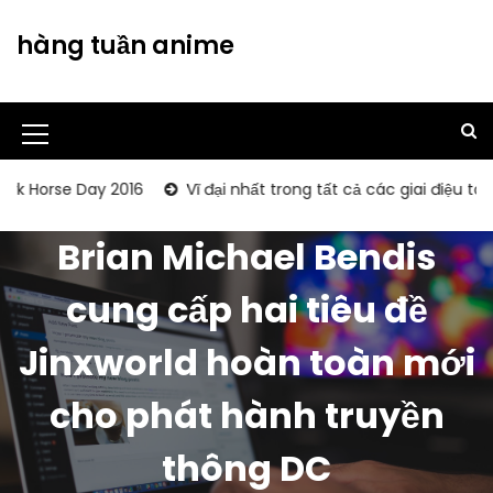
S
k
hàng tuần anime
i
p
t
o
M
c
o
e
e Day 2016
Vĩ đại nhất trong tất cả các giai điệu tôn vinh 
n
n
t
Brian Michael Bendis
u
e
n
I
cung cấp hai tiêu đề
t
c
Jinxworld hoàn toàn mới
o
n
cho phát hành truyền
thông DC