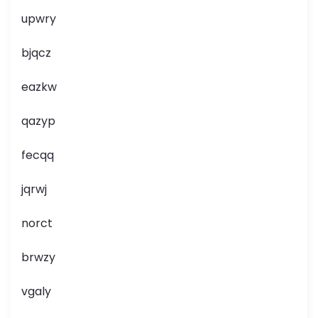
upwry
bjqcz
eazkw
qazyp
fecqq
jqrwj
norct
brwzy
vgaly