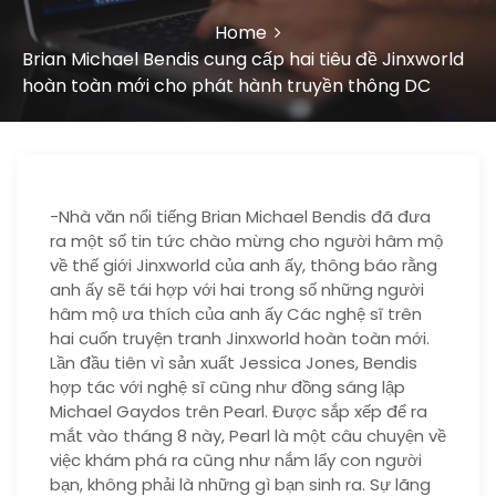
Home
Brian Michael Bendis cung cấp hai tiêu đề Jinxworld
hoàn toàn mới cho phát hành truyền thông DC
-Nhà văn nổi tiếng Brian Michael Bendis đã đưa
ra một số tin tức chào mừng cho người hâm mộ
về thế giới Jinxworld của anh ấy, thông báo rằng
anh ấy sẽ tái hợp với hai trong số những người
hâm mộ ưa thích của anh ấy Các nghệ sĩ trên
hai cuốn truyện tranh Jinxworld hoàn toàn mới.
Lần đầu tiên vì sản xuất Jessica Jones, Bendis
hợp tác với nghệ sĩ cũng như đồng sáng lập
Michael Gaydos trên Pearl. Được sắp xếp để ra
mắt vào tháng 8 này, Pearl là một câu chuyện về
việc khám phá ra cũng như nắm lấy con người
bạn, không phải là những gì bạn sinh ra. Sự lãng