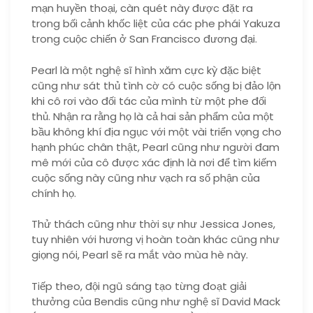
mạn huyền thoại, càn quét này được đặt ra
trong bối cảnh khốc liệt của các phe phái Yakuza
trong cuộc chiến ở San Francisco đương đại.
Pearl là một nghệ sĩ hình xăm cực kỳ đặc biệt
cũng như sát thủ tình cờ có cuộc sống bị đảo lộn
khi cô rơi vào đối tác của mình từ một phe đối
thủ. Nhận ra rằng họ là cả hai sản phẩm của một
bầu không khí địa ngục với một vài triển vọng cho
hạnh phúc chân thật, Pearl cũng như người đam
mê mới của cô được xác định là nơi để tìm kiếm
cuộc sống này cũng như vạch ra số phận của
chính họ.
Thử thách cũng như thời sự như Jessica Jones,
tuy nhiên với hương vị hoàn toàn khác cũng như
giọng nói, Pearl sẽ ra mắt vào mùa hè này.
Tiếp theo, đội ngũ sáng tạo từng đoạt giải
thưởng của Bendis cũng như nghệ sĩ David Mack