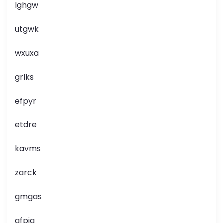
lghgw
utgwk
wxuxa
grlks
efpyr
etdre
kavms
zarck
gmgas
gfpjq