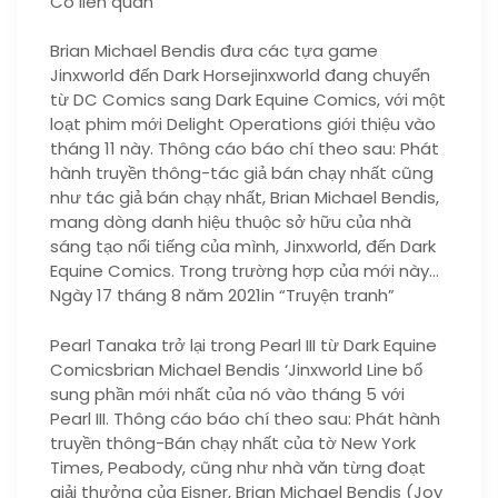
Có liên quan
Brian Michael Bendis đưa các tựa game
Jinxworld đến Dark Horsejinxworld đang chuyển
từ DC Comics sang Dark Equine Comics, với một
loạt phim mới Delight Operations giới thiệu vào
tháng 11 này. Thông cáo báo chí theo sau: Phát
hành truyền thông-tác giả bán chạy nhất cũng
như tác giả bán chạy nhất, Brian Michael Bendis,
mang dòng danh hiệu thuộc sở hữu của nhà
sáng tạo nổi tiếng của mình, Jinxworld, đến Dark
Equine Comics. Trong trường hợp của mới này…
Ngày 17 tháng 8 năm 2021in “Truyện tranh”
Pearl Tanaka trở lại trong Pearl III từ Dark Equine
Comicsbrian Michael Bendis ‘Jinxworld Line bổ
sung phần mới nhất của nó vào tháng 5 với
Pearl III. Thông cáo báo chí theo sau: Phát hành
truyền thông-Bán chạy nhất của tờ New York
Times, Peabody, cũng như nhà văn từng đoạt
giải thưởng của Eisner, Brian Michael Bendis (Joy