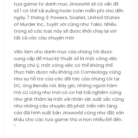
tựa game từ danh mục Jinxworld sẽ có vấn đề
số 1 có thể tải xuống hoàn toàn miễn phí cho đến
ngày 7 tháng 3: Powers, Scarlet, United States
of Murder Inc., tuyệt vời cũng như Takio. Nhiều
trong số các loạt này sẽ được khởi chạy lại với
tất cả các câu chuyện mới
Việc làm cho danh mục của chúng tôi được
cung cấp để mua kỹ thuật số là một công việc
đáng chú ý, một công việc có thể không thể
thực hiện được nếu không có Comixology cũng
như sự hỗ trợ của các đối tác của chúng tôi tại
DC, ông Bendis nói. Bây giờ, những người hâm
mộ cũ cũng như mới có cơ hội trải nghiệm cũng
như ghé thăm lại một vài nhân vật xuất sắc cũng
như những câu chuyện đã phát triển nền tảng
của đội hình xuất bản Jinxworld cũng như đặt sân
khấu cho các tựa game thú vị hơn nhiều Để đến.
”