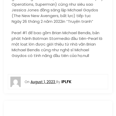
Operations, Superman) cũng như siêu sao
Jessica Jones đồng sáng lập Michael Gaydos
(The New New Avengers, bất lực) tiếp tục
Ngày 26 tháng 2 năm 2022in “Truyện tranh”
Pearl #1 để bao gồm Brian Michael Bendis, bản
phát hành Batman Stormedia đầu tiên-Pearl là
một loạt lớn được giới thiệu từ nhà văn Brian
Michael Bendis cũng như nghệ sĩ Michael
Gaydos có tính năng đầu tiên của họ.null
IPLFK
On
August 1, 2023
By