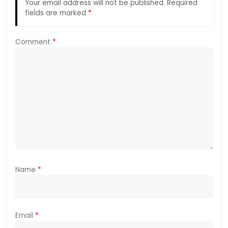
Your email address will not be published.
Required
t
fields are marked
*
i
Comment
*
o
n
Name
*
Email
*