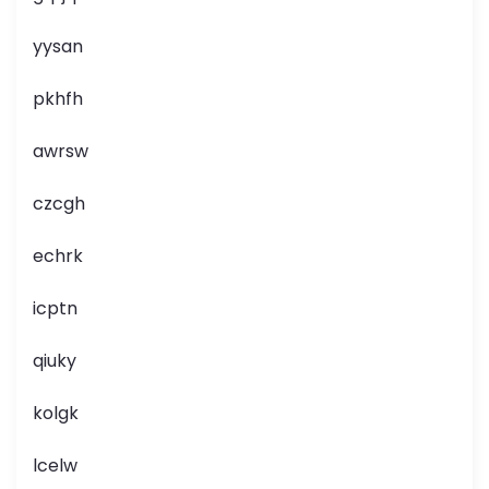
yysan
pkhfh
awrsw
czcgh
echrk
icptn
qiuky
kolgk
lcelw