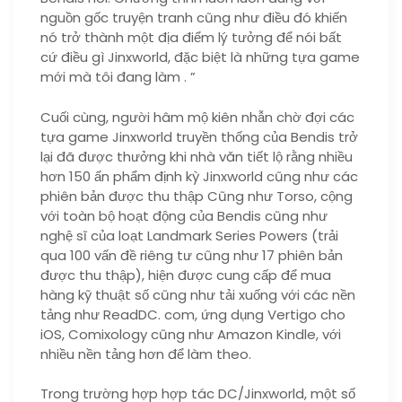
nguồn gốc truyện tranh cũng như điều đó khiến
nó trở thành một địa điểm lý tưởng để nói bất
cứ điều gì Jinxworld, đặc biệt là những tựa game
mới mà tôi đang làm . ”
Cuối cùng, người hâm mộ kiên nhẫn chờ đợi các
tựa game Jinxworld truyền thống của Bendis trở
lại đã được thưởng khi nhà văn tiết lộ rằng nhiều
hơn 150 ấn phẩm định kỳ Jinxworld cũng như các
phiên bản được thu thập Cũng như Torso, cộng
với toàn bộ hoạt động của Bendis cũng như
nghệ sĩ của loạt Landmark Series Powers (trải
qua 100 vấn đề riêng tư cũng như 17 phiên bản
được thu thập), hiện được cung cấp để mua
hàng kỹ thuật số cũng như tải xuống với các nền
tảng như ReadDC. com, ứng dụng Vertigo cho
iOS, Comixology cũng như Amazon Kindle, với
nhiều nền tảng hơn để làm theo.
Trong trường hợp hợp tác DC/Jinxworld, một số