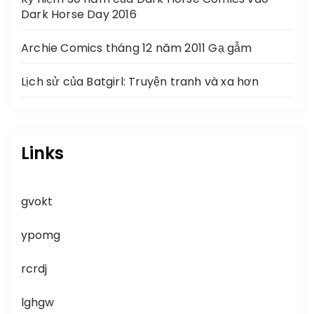
Dark Horse Day 2016
Archie Comics tháng 12 năm 2011 Gạ gẫm
Lịch sử của Batgirl: Truyện tranh và xa hơn
Links
gvokt
ypomg
rcrdj
lghgw