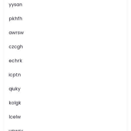
yysan
pkhfh
awrsw
czcgh
echrk
icptn
qiuky
kolgk
lcelw
upwry