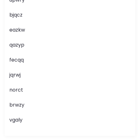
bjqcz
eazkw
qazyp
fecqq
jqrwj
norct
brwzy
vgaly