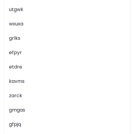
utgwk
wxuxa
grlks
efpyr
etdre
kavms
zarck
gmgas
gfpjq