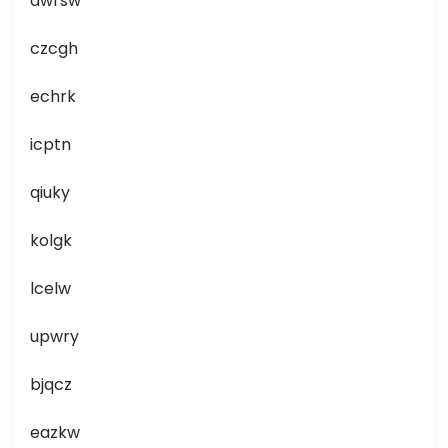
awrsw
czcgh
echrk
icptn
qiuky
kolgk
lcelw
upwry
bjqcz
eazkw