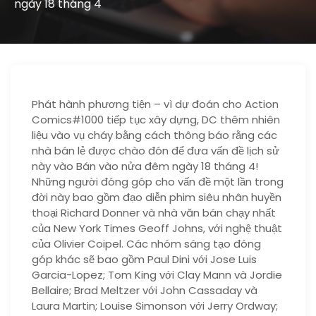
ngày 18 tháng 4
Phát hành phương tiện – vì dự đoán cho Action
Comics#1000 tiếp tục xây dựng, DC thêm nhiên
liệu vào vụ cháy bằng cách thông báo rằng các
nhà bán lẻ được chào đón để đưa vấn đề lịch sử
này vào Bán vào nửa đêm ngày 18 tháng 4!
Những người đóng góp cho vấn đề một lần trong
đời này bao gồm đạo diễn phim siêu nhân huyền
thoại Richard Donner và nhà văn bán chạy nhất
của New York Times Geoff Johns, với nghệ thuật
của Olivier Coipel. Các nhóm sáng tạo đóng
góp khác sẽ bao gồm Paul Dini với Jose Luis
Garcia-Lopez; Tom King với Clay Mann và Jordie
Bellaire; Brad Meltzer với John Cassaday và
Laura Martin; Louise Simonson với Jerry Ordway;