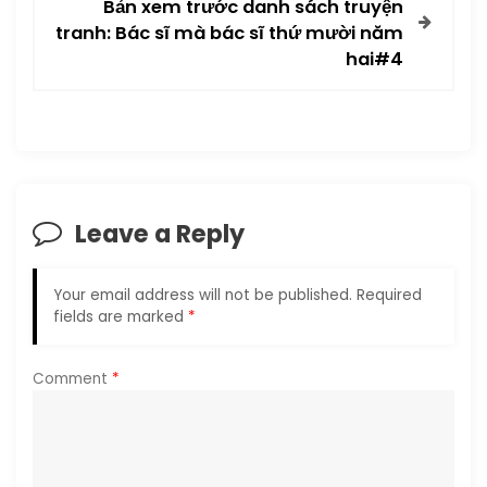
t
Bản xem trước danh sách truyện
tranh: Bác sĩ mà bác sĩ thứ mười năm
n
hai#4
a
v
i
Leave a Reply
g
a
Your email address will not be published.
Required
fields are marked
*
t
i
Comment
*
o