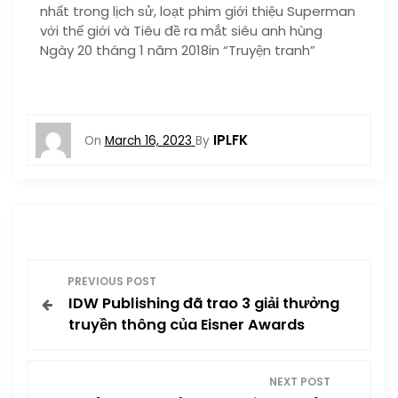
nhất trong lịch sử, loạt phim giới thiệu Superman
với thế giới và Tiêu đề ra mắt siêu anh hùng
Ngày 20 tháng 1 năm 2018in “Truyện tranh”
IPLFK
On
March 16, 2023
By
P
PREVIOUS POST
IDW Publishing đã trao 3 giải thưởng
o
truyền thông của Eisner Awards
s
NEXT POST