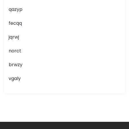
qazyp
fecqq
jqrwj
norct
brwzy
vgaly