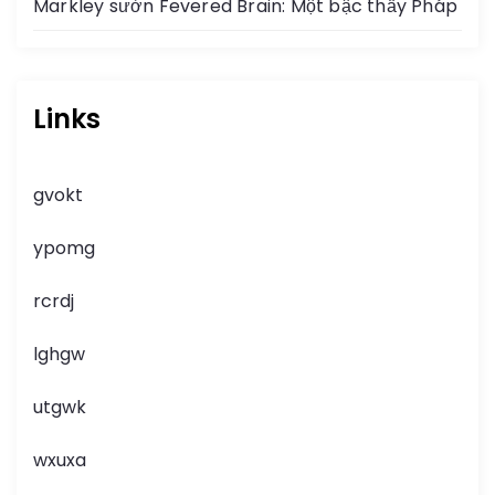
Markley sườn Fevered Brain: Một bậc thầy Pháp
Links
gvokt
ypomg
rcrdj
lghgw
utgwk
wxuxa