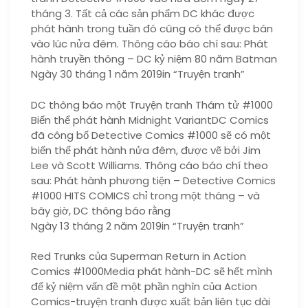
tháng 3. Tất cả các sản phẩm DC khác được
phát hành trong tuần đó cũng có thể được bán
vào lúc nửa đêm. Thông cáo báo chí sau: Phát
hành truyền thông – DC kỷ niệm 80 năm Batman
Ngày 30 tháng 1 năm 2019in “Truyện tranh”
DC thông báo một Truyện tranh Thám tử #1000
Biến thể phát hành Midnight VariantDC Comics
đã công bố Detective Comics #1000 sẽ có một
biến thể phát hành nửa đêm, được vẽ bởi Jim
Lee và Scott Williams. Thông cáo báo chí theo
sau: Phát hành phương tiện – Detective Comics
#1000 HITS COMICS chỉ trong một tháng – và
bây giờ, DC thông báo rằng
Ngày 13 tháng 2 năm 2019in “Truyện tranh”
Red Trunks của Superman Return in Action
Comics #1000Media phát hành-DC sẽ hết mình
để kỷ niệm vấn đề một phần nghìn của Action
Comics-truyện tranh được xuất bản liên tục dài