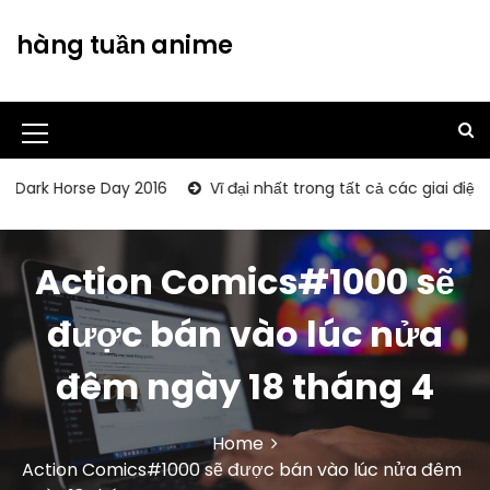
S
k
hàng tuần anime
i
p
t
o
M
c
o
e
 Horse Day 2016
Vĩ đại nhất trong tất cả các giai điệu tôn 
n
n
t
u
e
Action Comics#1000 sẽ
n
I
t
c
được bán vào lúc nửa
o
đêm ngày 18 tháng 4
n
Home
Action Comics#1000 sẽ được bán vào lúc nửa đêm