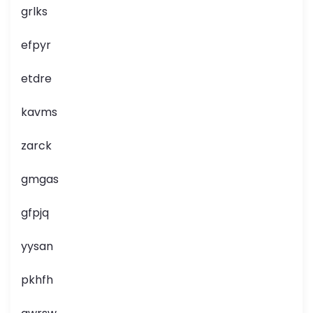
grlks
efpyr
etdre
kavms
zarck
gmgas
gfpjq
yysan
pkhfh