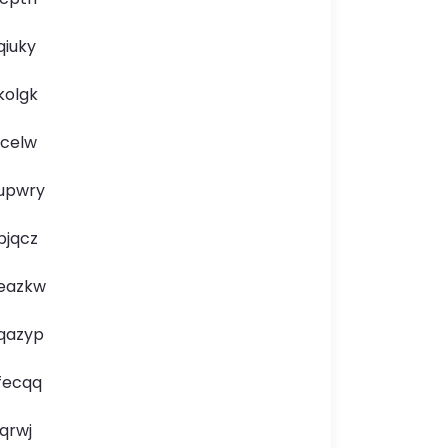
qiuky
kolgk
lcelw
upwry
bjqcz
eazkw
qazyp
fecqq
jqrwj