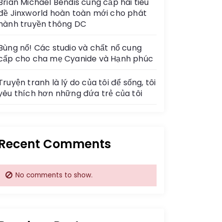
Brian Michael Bendis cung cấp hai tiêu
đề Jinxworld hoàn toàn mới cho phát
hành truyền thông DC
Bùng nổ! Các studio và chất nổ cung
cấp cho cha mẹ Cyanide và Hạnh phúc
Truyện tranh là lý do của tôi để sống, tôi
yêu thích hơn những đứa trẻ của tôi
Recent Comments
No comments to show.