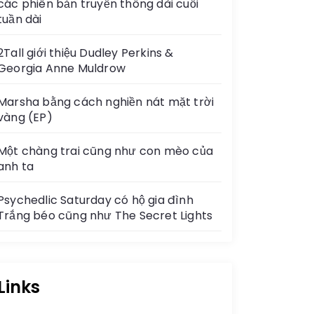
các phiên bản truyền thông dài cuối
tuần dài
2Tall giới thiệu Dudley Perkins &
Georgia Anne Muldrow
Marsha bằng cách nghiền nát mặt trời
vàng (EP)
Một chàng trai cũng như con mèo của
anh ta
Psychedlic Saturday có hộ gia đình
Trắng béo cũng như The Secret Lights
Links