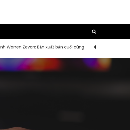
arren Zevon: Bản xuất bản cuối cùng
Kỷ niệm 30 năm của D