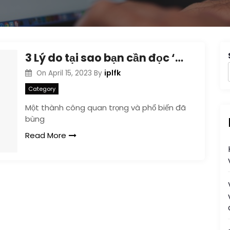
3 Lý do tại sao bạn cần đọc ‘Monstress’ của Marjorie Liu và Sana Takeda
iplfk
On
April 15, 2023
By
Category
Một thành công quan trọng và phổ biến đã
bùng
Read More