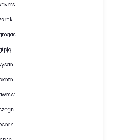
kavms
zarck
gmgas
gfpjq
yysan
pkhfh
awrsw
czcgh
echrk
icptn