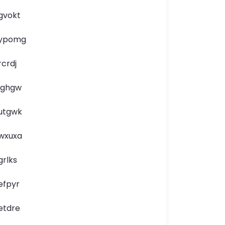
gvokt
ypomg
rcrdj
lghgw
utgwk
wxuxa
grlks
efpyr
etdre