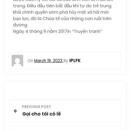
trong. Điều đầu tiên bắt đầu khi tự do trẻ trung
khỏi chính quyền sớm phá hủy một xã hội mới
bạo lực, đó là Chúa tể của những con ruồi trên
đường
Ngày 4 tháng 9 năm 2017in “Truyện tranh”
IPLFK
On
March 19, 2023
By
P
PREVIOUS POST
Gọi cho tôi có lẽ
o