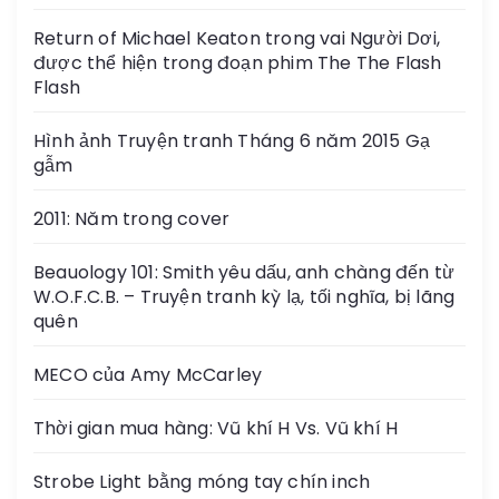
Return of Michael Keaton trong vai Người Dơi,
được thể hiện trong đoạn phim The The Flash
Flash
Hình ảnh Truyện tranh Tháng 6 năm 2015 Gạ
gẫm
2011: Năm trong cover
Beauology 101: Smith yêu dấu, anh chàng đến từ
W.O.F.C.B. – Truyện tranh kỳ lạ, tối nghĩa, bị lãng
quên
MECO của Amy McCarley
Thời gian mua hàng: Vũ khí H Vs. Vũ khí H
Strobe Light bằng móng tay chín inch