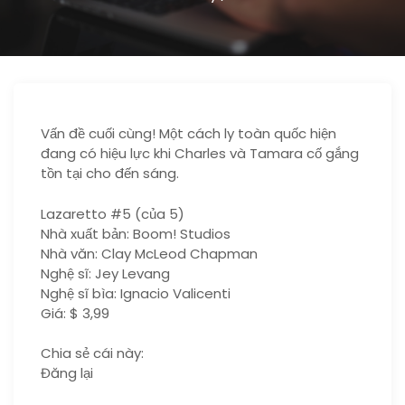
Vấn đề cuối cùng! Một cách ly toàn quốc hiện
đang có hiệu lực khi Charles và Tamara cố gắng
tồn tại cho đến sáng.
Lazaretto #5 (của 5)
Nhà xuất bản: Boom! Studios
Nhà văn: Clay McLeod Chapman
Nghệ sĩ: Jey Levang
Nghệ sĩ bìa: Ignacio Valicenti
Giá: $ 3,99
Chia sẻ cái này:
Đăng lại