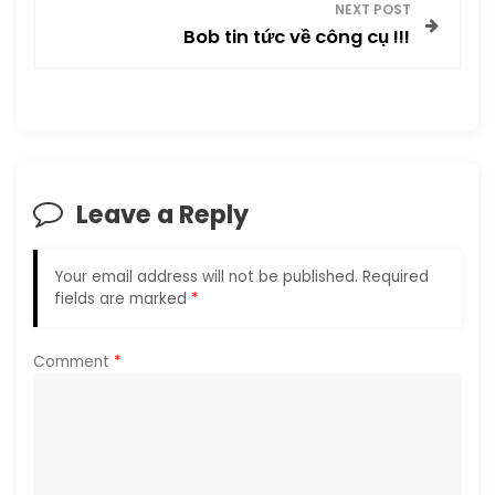
s
NEXT POST
Bob tin tức về công cụ !!!
t
n
a
v
Leave a Reply
i
Your email address will not be published.
Required
g
fields are marked
*
a
Comment
*
t
i