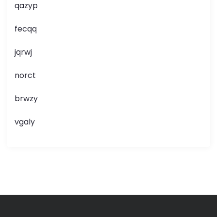
qazyp
fecqq
jqrwj
norct
brwzy
vgaly