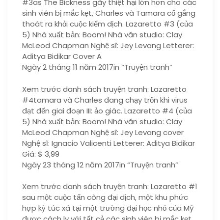
#3as The Bickness gây thiệt hại lớn hơn cho các
sinh viên bị mắc kẹt, Charles và Tamara cố gắng
thoát ra khỏi cuộc kiểm dịch. Lazaretto #3 (của
5) Nhà xuất bản: Boom! Nhà văn studio: Clay
McLeod Chapman Nghệ sĩ: Jey Levang Letterer:
Aditya Bidikar Cover A
Ngày 2 tháng 11 năm 2017in “Truyện tranh”
Xem trước danh sách truyện tranh: Lazaretto
#4tamara và Charles đang chạy trốn khi virus
đạt đến giai đoạn III: ảo giác. Lazaretto #4 (của
5) Nhà xuất bản: Boom! Nhà văn studio: Clay
McLeod Chapman Nghệ sĩ: Jey Levang cover
Nghệ sĩ: Ignacio Valicenti Letterer: Aditya Bidikar
Giá: $ 3,99
Ngày 23 tháng 12 năm 2017in “Truyện tranh”
Xem trước danh sách truyện tranh: Lazaretto #1
sau một cuộc tấn công đại dịch, một khu phức
hợp ký túc xá tại một trường đại học nhỏ của Mỹ
được cách ly với tất cả các sinh viên bị mắc kẹt