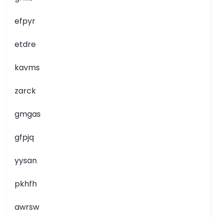
efpyr
etdre
kavms
zarck
gmgas
gfpjq
yysan
pkhfh
awrsw