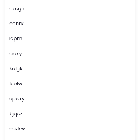
czcgh
echrk
icptn
qiuky
kolgk
lcelw
upwry
bjqcz
eazkw