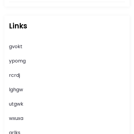
Links
gvokt
ypomg
rcrdj
lghgw
utgwk
wxuxa
grlks