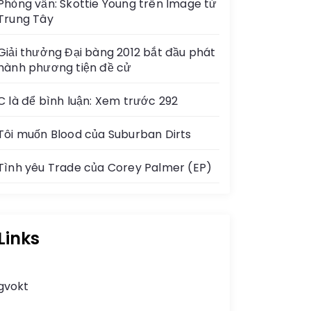
Phỏng vấn: Skottie Young trên Image từ
Trung Tây
Giải thưởng Đại bàng 2012 bắt đầu phát
hành phương tiện đề cử
C là để bình luận: Xem trước 292
Tôi muốn Blood của Suburban Dirts
Tình yêu Trade của Corey Palmer (EP)
Links
gvokt