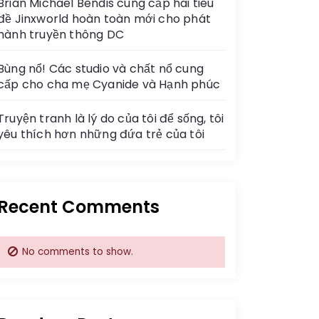
Brian Michael Bendis cung cấp hai tiêu
đề Jinxworld hoàn toàn mới cho phát
hành truyền thông DC
Bùng nổ! Các studio và chất nổ cung
cấp cho cha mẹ Cyanide và Hạnh phúc
Truyện tranh là lý do của tôi để sống, tôi
yêu thích hơn những đứa trẻ của tôi
Recent Comments
No comments to show.