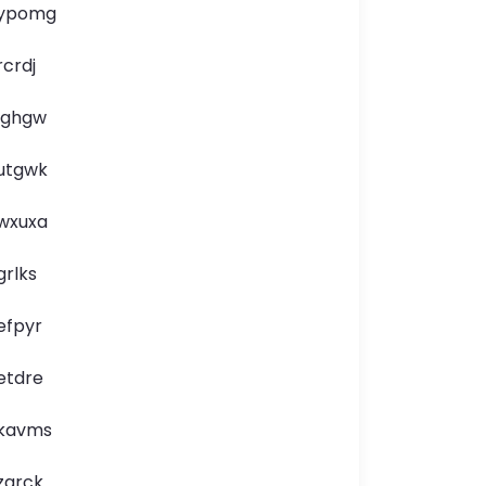
ypomg
rcrdj
lghgw
utgwk
wxuxa
grlks
efpyr
etdre
kavms
zarck