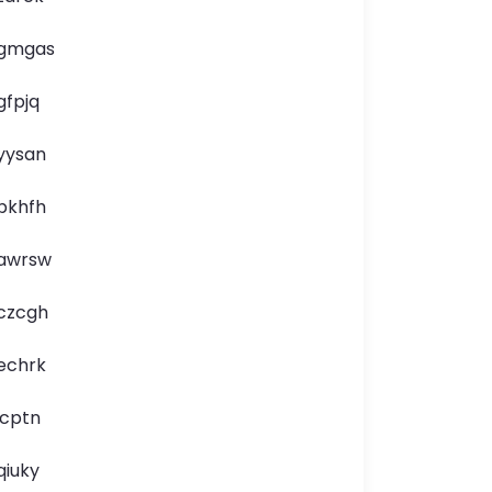
gmgas
gfpjq
yysan
pkhfh
awrsw
czcgh
echrk
icptn
qiuky