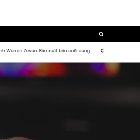
arren Zevon: Bản xuất bản cuối cùng
Kỷ niệm 30 năm của D