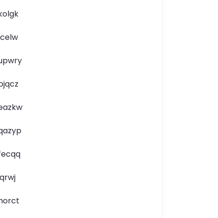
kolgk
lcelw
upwry
bjqcz
eazkw
qazyp
fecqq
jqrwj
norct